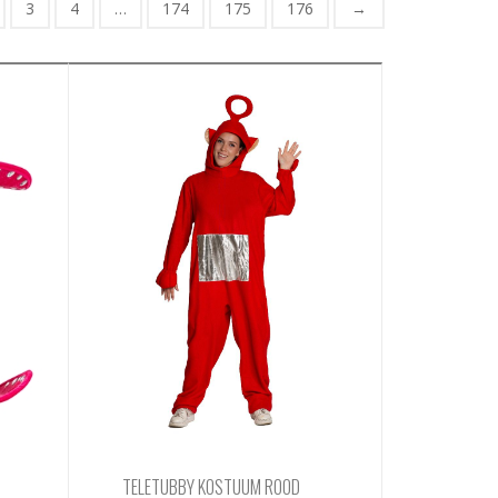
3
4
…
174
175
176
→
TELETUBBY KOSTUUM ROOD