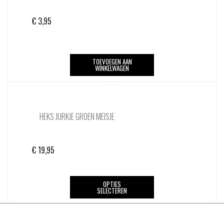
€
3,95
TOEVOEGEN AAN
WINKELWAGEN
HEKS JURKJE GROEN MEISJE
€
19,95
Dit
OPTIES
SELECTEREN
product
heeft
meerdere