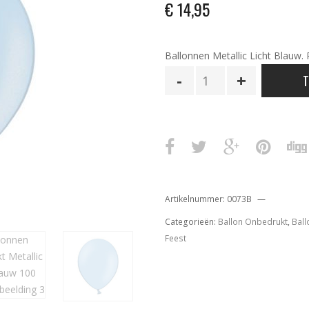
€
14,95
Ballonnen Metallic Licht Blauw. 
Ballonnen
T
Onbedrukt
Metallic
Licht
Blauw
100
Stuks
aantal
Artikelnummer:
0073B
Categorieën:
Ballon Onbedrukt
,
Ball
Feest