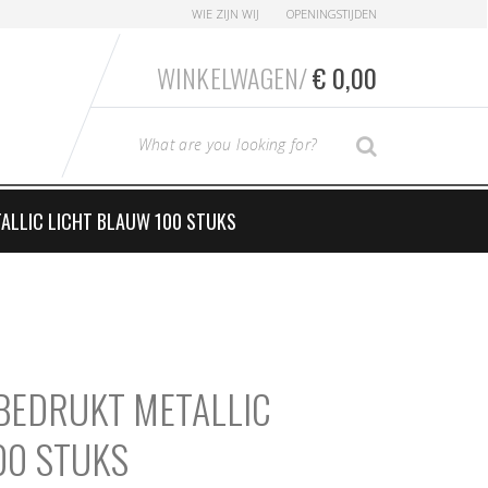
WIE ZIJN WIJ
OPENINGSTIJDEN
WINKELWAGEN/
€
0,00
T
SEARCH
y
p
e
ALLIC LICHT BLAUW 100 STUKS
y
o
u
r
S
e
BEDRUKT METALLIC
a
r
00 STUKS
c
h