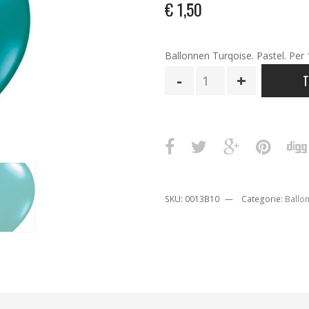
€
1,50
Ballonnen Turqoise. Pastel. Per 
Ballonnen
T
Onbedrukt
Turqoise
10
Stuks
aantal
SKU:
0013B10
Categorie:
Ballo