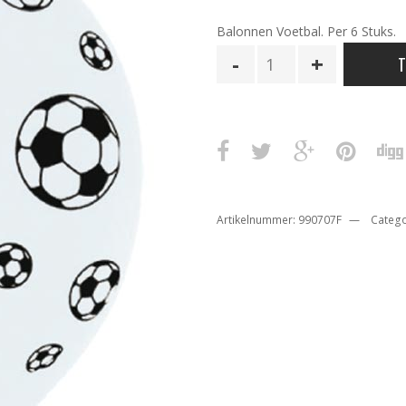
Balonnen Voetbal. Per 6 Stuks.
ballonnen
T
Voetbal
aantal
Artikelnummer:
990707F
Catego