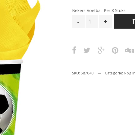
Bekers Voetbal. Per 8 Stuks.
Bekers
T
Voetbal
aantal
SKU:
587040F
Categorie:
Nog in