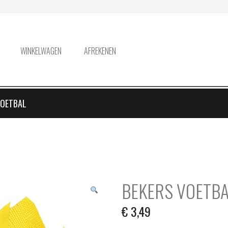
WINKELWAGEN
AFREKENEN
VOETBAL
BEKERS VOETB
€
3,49