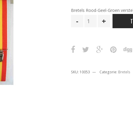
Bretels Rood-Geel-Groen verste
Bretels
T
Rood
Geel
Groen
aantal
SKU:
10053
Categorie:
Bretels