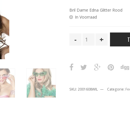
Bril Dame Edna Glitter Rood
In Voorraad
Bril
T
Dame
Edna
Rood
aantal
SKU:
2001608WIL
Categorie:
Fe