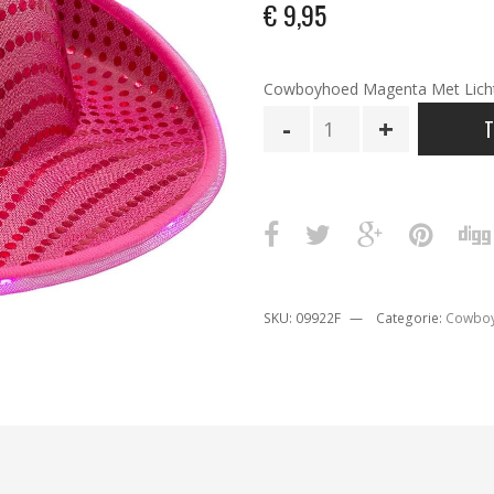
€
9,95
Cowboyhoed Magenta Met Licht
Pink
T
Cowboyhoed
Pailletten
met
Licht
aantal
SKU:
09922F
Categorie:
Cowboy