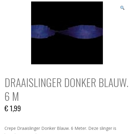
N
c
h
DRAAISLINGER DONKER BLAUW.
6 M
€
1,99
Crepe Draaislinger Donker Blauw. 6 Meter. Deze slinger is