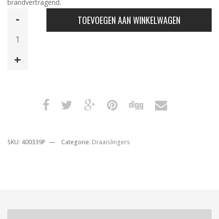
brandvertragend.
Draaislinger
TOEVOEGEN AAN WINKELWAGEN
Donker
Blauw.
6
m
aantal
SKU:
400339P
Categorie:
Draaislingers