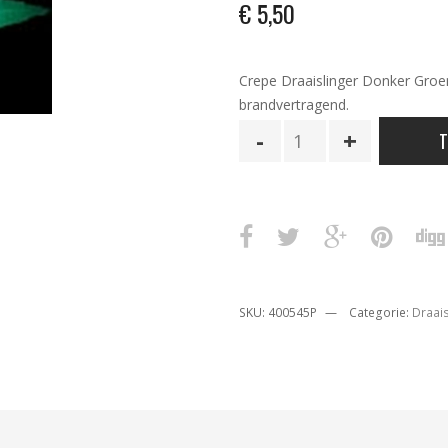
€
5,50
Crepe Draaislinger Donker Groen
brandvertragend.
Draaislinger
T
Donker
Groen.
24
m
aantal
SKU:
400545P
Categorie:
Draais