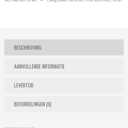
SKU:
AM1607101WIT
Categorieën:
Abraham
,
Folie Ballonnen
,
Sarah
BESCHRIJVING
AANVULLENDE INFORMATIE
LEVERTIJD
BEOORDELINGEN (0)