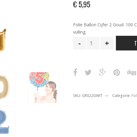
€
5,95
Folie Ballon Cijfer 2 Goud. 100 
vulling.
Folie
T
Ballon
Cijfer
2
Goud
100
Cm
aantal
SKU:
GR022GWIT
Categorie:
Fol