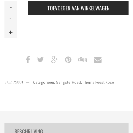
Gangster
TOEVOEGEN AAN WINKELWAGEN
Hoed
Pailletten
Rose
aantal
SKU:
75801
Categorieën:
GangsterHoed
,
Thema Feest Rose
BESCHRIJVING