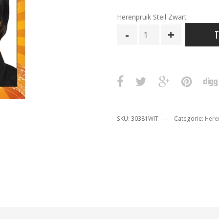
Herenpruik Steil Zwart
Herenpruik
T
Steil
Zwart
aantal
SKU:
30381WIT
Categorie:
Here