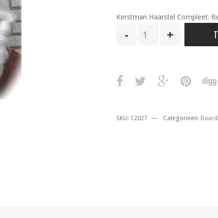
Kerstman Haarstel Compleet. Bes
Kerstman
T
Baard
Compleet
aantal
SKU:
12027
Categorieën:
Baard