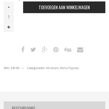
Masker
TOEVOEGEN AAN WINKELWAGEN
Opa
Kaalhoofd
+
Snor
aantal
SKU:
34130
Categorieën:
Abraham
,
Mens/Typetje
BESCHRIJVING