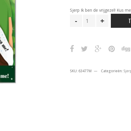
Sjerp Ik ben de vrijgezel! Kus me
Sjerp
T
Ik
ben
de
vrijgezel
aantal
SKU:
63477M
Categorieën:
Sjer