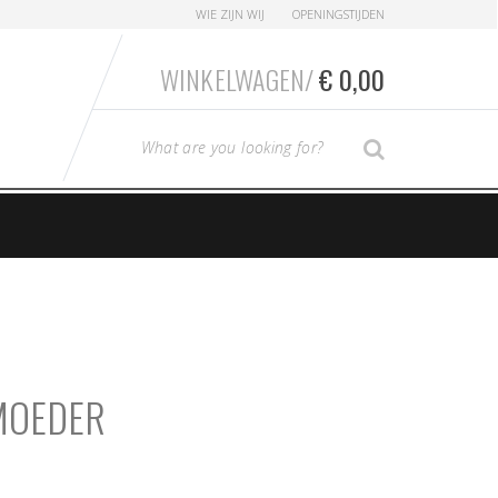
WIE ZIJN WIJ
OPENINGSTIJDEN
WINKELWAGEN/
€
0,00
T
SEARCH
y
p
e
y
o
u
r
S
e
 MOEDER
a
r
c
h