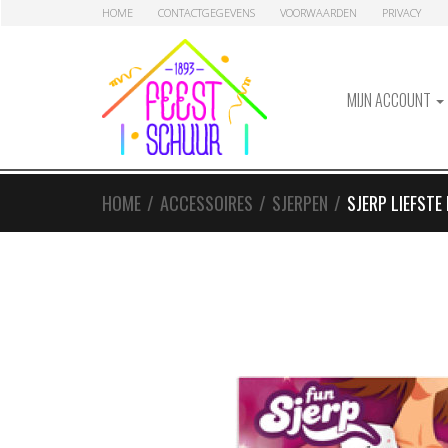
Skip
Skip
HOME
CONTACTGEGEVENS
VOORWAARDEN
PRIVACY
to
to
navigation
content
MIJN ACCOUNT
HOME
/
ACCESSOIRES
/
SJERPEN
/
SJERP LIEFSTE