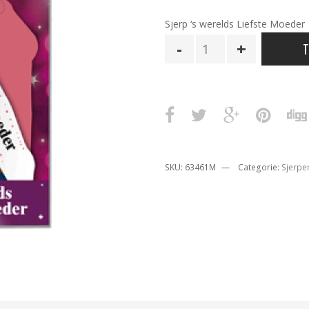
Sjerp ‘s werelds Liefste Moeder
Sjerp
T
Liefste
Moeder
aantal
SKU:
63461M
Categorie:
Sjerpe