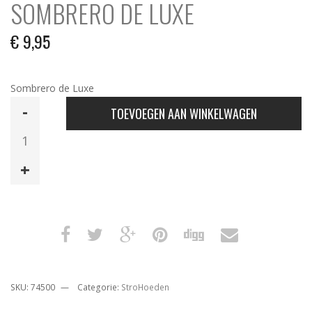
SOMBRERO DE LUXE
€
9,95
Sombrero de Luxe
Sombrero
TOEVOEGEN AAN WINKELWAGEN
de
Luxe
aantal
SKU:
74500
Categorie:
StroHoeden