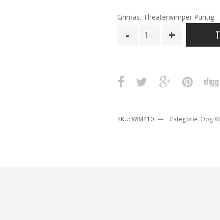
Grimas. Theaterwimper Puntig.
Theaterwimper
T
Puntig
aantal
SKU:
WIMP10
Categorie:
Oog W