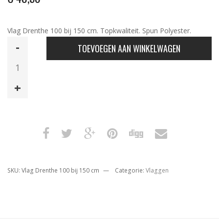
Vlag Drenthe 100 bij 150 cm. Topkwaliteit. Spun Polyester.
Vlag
TOEVOEGEN AAN WINKELWAGEN
Drenthe
100
bij
150
cm
aantal
SKU:
Vlag Drenthe 100 bij 150 cm
Categorie:
Vlaggen