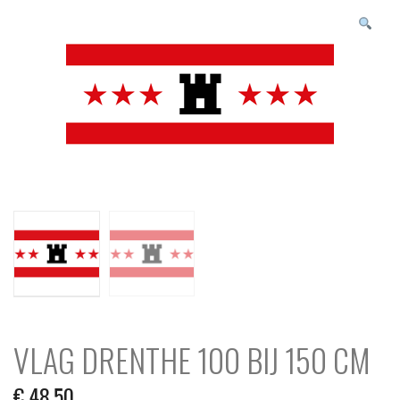
N
c
h
VLAG DRENTHE 100 BIJ 150 CM
€
48,50