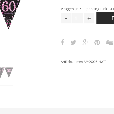
Vlaggenlijn 60 Sparkling Pink. 4 
Vlaggenlijn
T
60
Sparkling
Pink
aantal
Artikelnummer:
AM9900614WIT