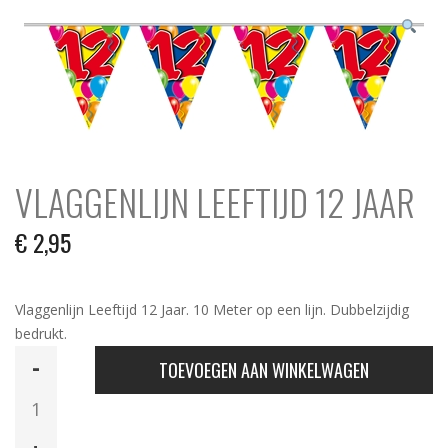
N
c
h
VLAGGENLIJN LEEFTIJD 12 JAAR
€
2,95
Vlaggenlijn Leeftijd 12 Jaar. 10 Meter op een lijn. Dubbelzijdig
bedrukt.
Vlaggenlijn
TOEVOEGEN AAN WINKELWAGEN
Leeftijd
12
Jaar