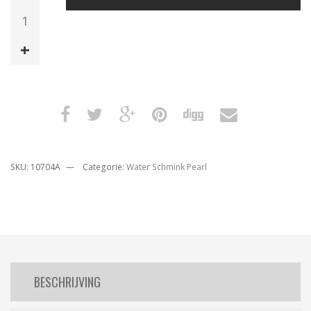
Schmink
Make-
Up
Pearl
Zilver
15
ML
aantal
SKU:
10704A
Categorie:
Water Schmink Pearl
BESCHRIJVING