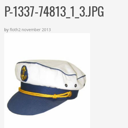
N
c
P-1337-74813_1_3.JPG
h
by
floth
2 november 2013