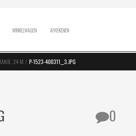
WINKELWAGEN
AFREKENEN
RANJE. 24 M
/
P-1523-400311__3.JPG
G
0