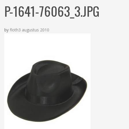
N
c
P-1641-76063_3.JPG
h
by
floth
3 augustus 2010