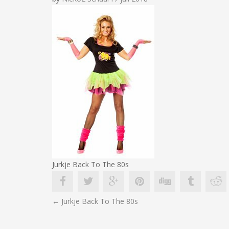
Jurkje Back To The 80s
BERICHT
←
Jurkje Back To The 80s
NAVIGATIE