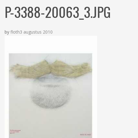
N
c
P-3388-20063_3.JPG
h
by
floth
3 augustus 2010