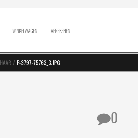
WINKELWAGEN
AFREKENEN
 HAAR
/
P-3797-75763_3.JPG
0