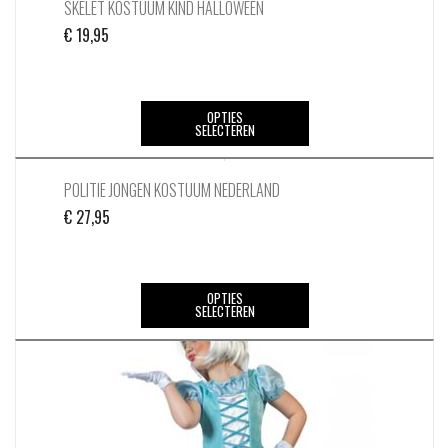
SKELET KOSTUUM KIND HALLOWEEN
€
19,95
Dit
OPTIES
SELECTEREN
product
heeft
meerdere
POLITIE JONGEN KOSTUUM NEDERLAND
variaties.
€
27,95
Deze
optie
kan
Dit
OPTIES
gekozen
SELECTEREN
product
worden
heeft
op
meerdere
de
variaties.
productpagina
Deze
optie