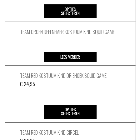
Dit
OPTIES
SELECTEREN
product
heeft
meerdere
TEAM GROEN DEELNEMER KOSTUUM KIND SQUID GAME
variaties.
Deze
optie
LEES VERDER
kan
gekozen
worden
TEAM RED KOSTUUM KIND DRIEHOEK SQUID GAME
op
€
24,95
de
productpagina
Dit
OPTIES
SELECTEREN
product
heeft
meerdere
TEAM RED KOSTUUM KIND CIRCEL
variaties.