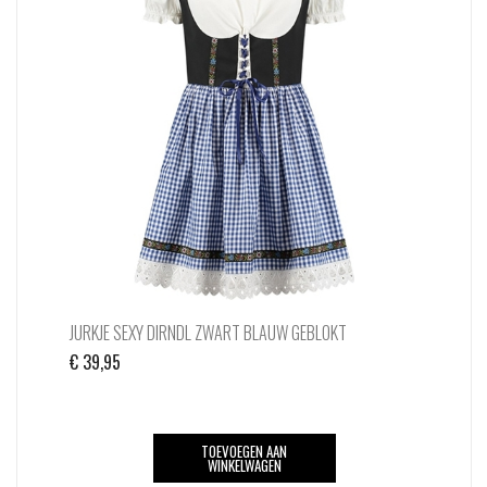
JURKJE SEXY DIRNDL ZWART BLAUW GEBLOKT
€
39,95
TOEVOEGEN AAN
WINKELWAGEN