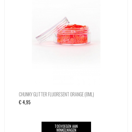
Deze
optie
kan
gekozen
worden
op
de
productpagina
CHUNKY GLITTER FLUORESENT ORANGE (8ML)
€
4,95
TOEVOEGEN AAN
WINKELWAGEN