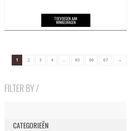
TOEVOEGEN AAN
WINKELWAGEN
1
2
3
4
…
65
66
67
→
FILTER BY /
CATEGORIEËN