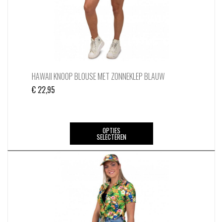
HAWAII KNOOP BLOUSE MET ZONNEKLEP BLAUW
€
22,95
Dit
OPTIES
SELECTEREN
product
heeft
meerdere
variaties.
Deze
optie
kan
gekozen