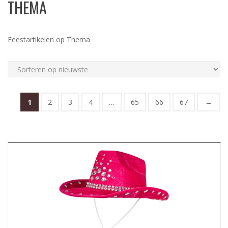
THEMA
N
c
h
Feestartikelen op Thema
1
2
3
4
…
65
66
67
→