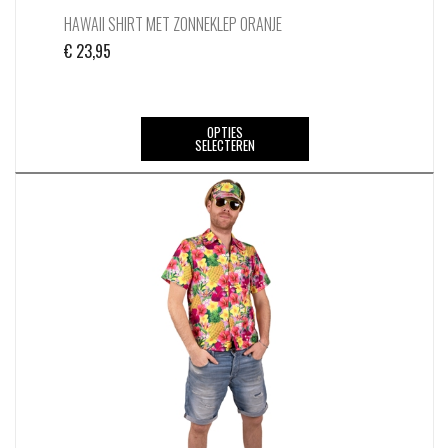
HAWAII SHIRT MET ZONNEKLEP ORANJE
€
23,95
Dit
OPTIES
SELECTEREN
product
heeft
meerdere
variaties.
Deze
optie
kan
gekozen
worden
op
de
productpagina