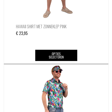
HAWAII SHIRT MET ZONNEKLEP PINK
€
23,95
Dit
OPTIES
SELECTEREN
product
heeft
meerdere
variaties.
Deze
optie
kan
gekozen
worden
op