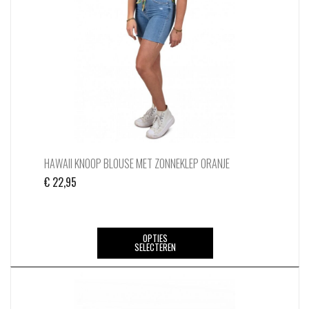
worden
op
de
productpagina
HAWAII KNOOP BLOUSE MET ZONNEKLEP ORANJE
€
22,95
Dit
OPTIES
SELECTEREN
product
heeft
meerdere
variaties.