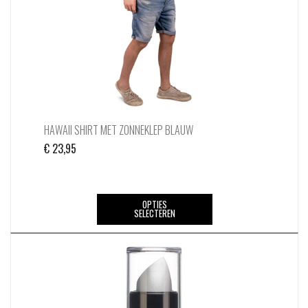
de
productpagina
HAWAII SHIRT MET ZONNEKLEP BLAUW
€
23,95
Dit
OPTIES
SELECTEREN
product
heeft
meerdere
variaties.
Deze
optie