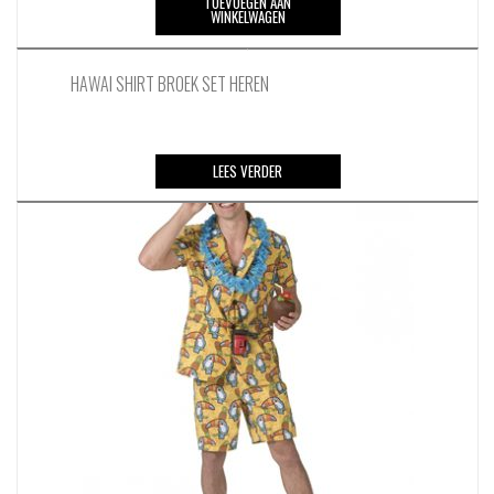
TOEVOEGEN AAN
gekozen
WINKELWAGEN
worden
op
HAWAI SHIRT BROEK SET HEREN
de
productpagina
LEES VERDER