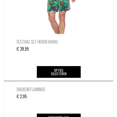
op
de
productpagina
FESTIVAL SET HEREN HAWAI
€
39,95
Dit
OPTIES
SELECTEREN
product
heeft
meerdere
DIADEEM FLAMINGO
variaties.
€
2,95
Deze
optie
kan