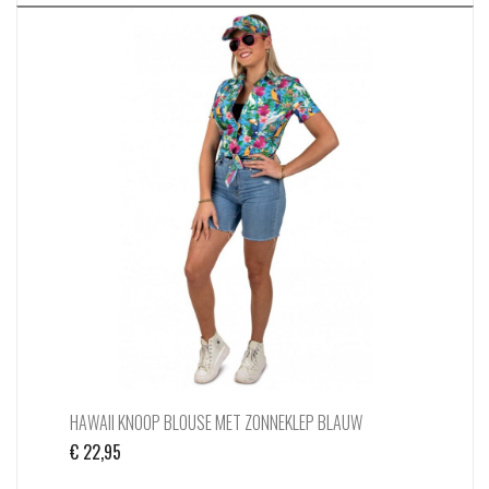
heeft
meerdere
variaties.
Deze
optie
kan
gekozen
worden
op
de
productpagina
HAWAII KNOOP BLOUSE MET ZONNEKLEP BLAUW
€
22,95