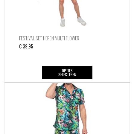
de
productpagina
FESTIVAL SET HEREN MULTI FLOWER
€
39,95
Dit
OPTIES
SELECTEREN
product
heeft
meerdere
variaties.
Deze
optie
kan
gekozen
worden