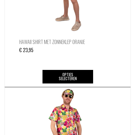
HAWAII SHIRT MET ZONNEKLEP ORANJE
€
23,95
Dit
OPTIES
SELECTEREN
product
heeft
meerdere
variaties.
Deze
optie
kan
gekozen