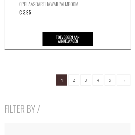
OPBLAASBARE HAWAII PALMBOOM
€
3,95
TOEVOEGEN AAN
WINKELWAGEN
1
2
3
4
5
→
FILTER BY /