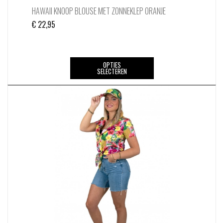
HAWAII KNOOP BLOUSE MET ZONNEKLEP ORANJE
€
22,95
Dit
OPTIES
SELECTEREN
product
heeft
meerdere
variaties.
Deze
optie
kan
gekozen
worden
op
de
productpagina