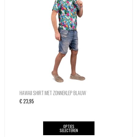
optie
kan
gekozen
worden
op
de
productpagina
HAWAII SHIRT MET ZONNEKLEP BLAUW
€
23,95
Dit
OPTIES
SELECTEREN
product