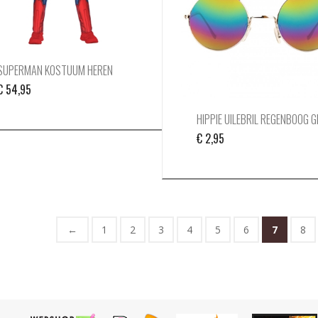
SUPERMAN KOSTUUM HEREN
€
54,95
HIPPIE UILEBRIL REGENBOOG 
€
2,95
←
1
2
3
4
5
6
7
8