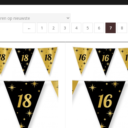
←
1
2
3
4
5
6
7
8