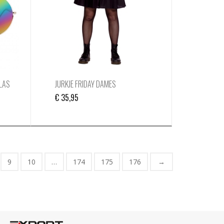
GLAS
JURKJE FRIDAY DAMES
€
35,95
9
10
…
174
175
176
→