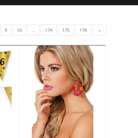
9
10
…
174
175
176
→