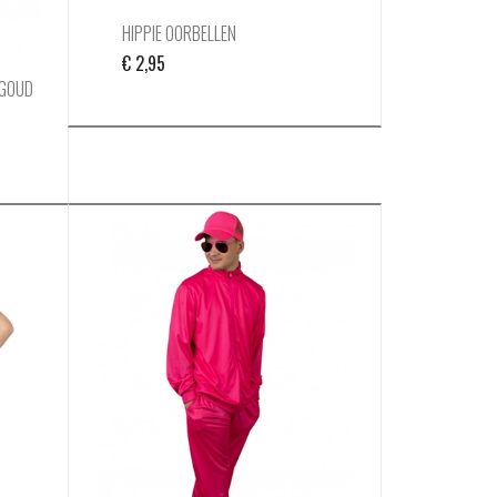
HIPPIE OORBELLEN
€
2,95
 GOUD