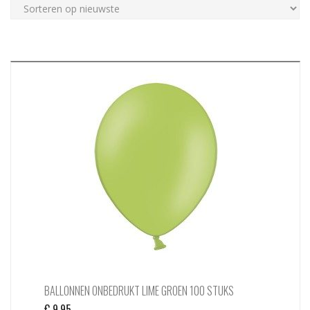
N
c
h
BALLONNEN ONBEDRUKT LIME GROEN 100 STUKS
€
9,95