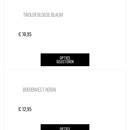
TIROLER BLOUSE BLAUW
€
18,95
Dit
OPTIES
SELECTEREN
product
heeft
meerdere
variaties.
BOERENVEST HEREN
Deze
optie
kan
€
12,95
gekozen
worden
op
Dit
OPTIES