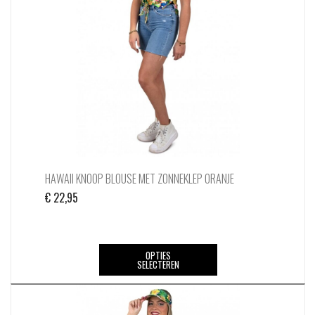
gekozen
worden
op
de
productpagina
HAWAII KNOOP BLOUSE MET ZONNEKLEP ORANJE
€
22,95
Dit
OPTIES
SELECTEREN
product
heeft
meerdere
variaties.