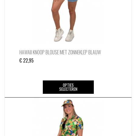
de
productpagina
HAWAII KNOOP BLOUSE MET ZONNEKLEP BLAUW
€
22,95
Dit
OPTIES
SELECTEREN
product
heeft
meerdere
variaties.
Deze
optie
kan