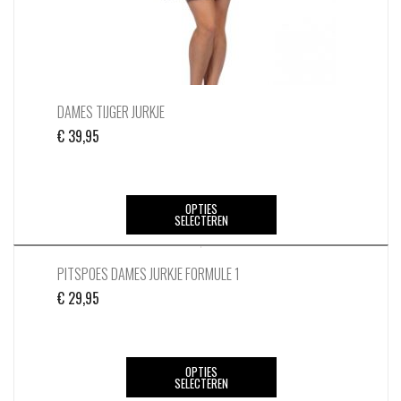
de
productpagina
DAMES TIJGER JURKJE
€
39,95
Dit
OPTIES
SELECTEREN
product
heeft
meerdere
PITSPOES DAMES JURKJE FORMULE 1
variaties.
€
29,95
Deze
optie
kan
Dit
OPTIES
gekozen
SELECTEREN
product
worden