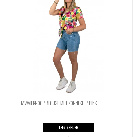
Deze
optie
kan
gekozen
worden
op
de
productpagina
HAWAII KNOOP BLOUSE MET ZONNEKLEP PINK
LEES VERDER