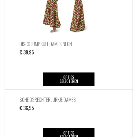
DISCO JUMPSUIT DAMES NEON
€
39,95
Dit
OPTIES
SELECTEREN
product
heeft
meerdere
SCHEIDSRECHTER JURKJE DAMES
variaties.
€
36,95
Deze
optie
kan
Dit
OPTIES
gekozen
SELECTEREN
product