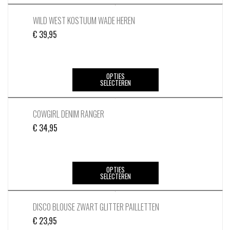
heeft
op
meerdere
WILD WEST KOSTUUM WADE HEREN
de
variaties.
productpagina
€
39,95
Deze
optie
kan
Dit
OPTIES
gekozen
SELECTEREN
product
worden
heeft
op
meerdere
COWGIRL DENIM RANGER
de
variaties.
productpagina
€
34,95
Deze
optie
kan
Dit
OPTIES
gekozen
SELECTEREN
product
worden
heeft
op
meerdere
DISCO BLOUSE ZWART GLITTER PAILLETTEN
de
variaties.
productpagina
€
23,95
Deze