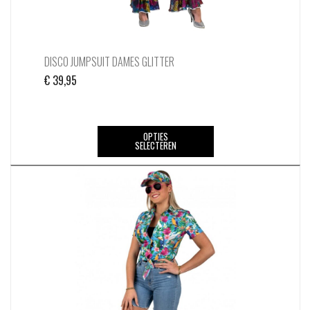
DISCO JUMPSUIT DAMES GLITTER
€
39,95
Dit
OPTIES
SELECTEREN
product
heeft
meerdere
variaties.
Deze
optie
kan
gekozen
worden
op