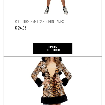
ROOD JURKJE MET CAPUCHON DAMES
€
24,95
Dit
OPTIES
SELECTEREN
product
heeft
meerdere
variaties.
Deze
optie
kan
gekozen
worden
op