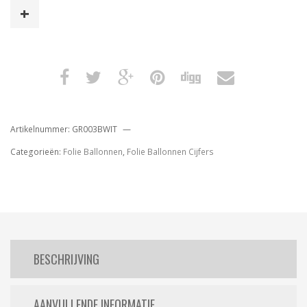
Blauw
100
Cm
aantal
Artikelnummer:
GR003BWIT
Categorieën:
Folie Ballonnen
,
Folie Ballonnen Cijfers
BESCHRIJVING
AANVULLENDE INFORMATIE