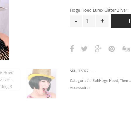
Hoge Hoed Lurex Glitter Zilver
Hoge
T
Hoed
Glitter
Zilver
aantal
SKU:
76072
Categorieën:
Bol/Hoge Hoed
,
Thema 
Accessoires