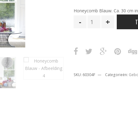
Honeycomb Blauw. Ca. 30 cm i
Honeycomb
T
Blauw
aantal
SKU:
60304F
Categorieën:
Gebo