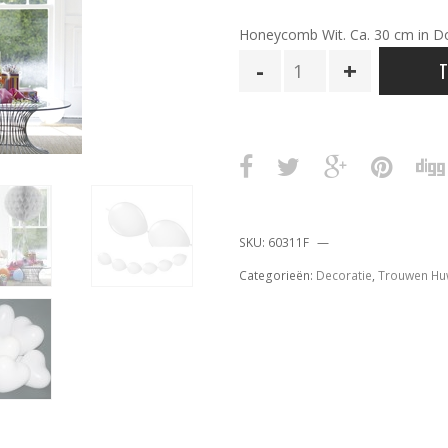
Honeycomb Wit. Ca. 30 cm in D
Honeycomb
T
Wit
aantal
SKU:
60311F
Categorieën:
Decoratie
,
Trouwen Huw