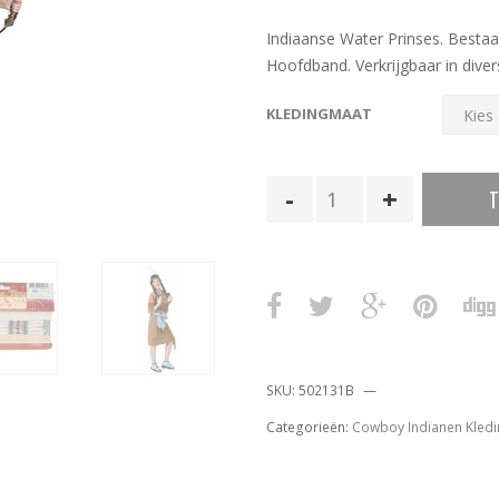
Indiaanse Water Prinses. Bestaa
Hoofdband. Verkrijgbaar in dive
KLEDINGMAAT
Indiaanse
T
Jurk
Water
Prinses
aantal
SKU:
502131B
Categorieën:
Cowboy Indianen Kled