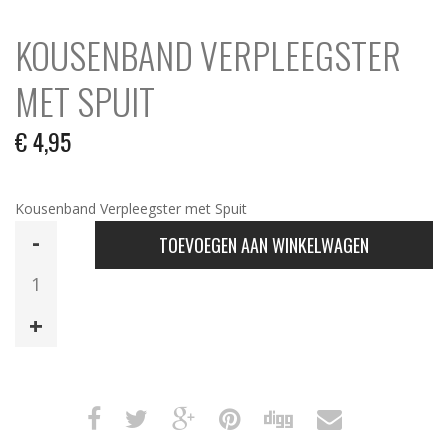
KOUSENBAND VERPLEEGSTER
MET SPUIT
€
4,95
Kousenband Verpleegster met Spuit
Kousenband
TOEVOEGEN AAN WINKELWAGEN
Verpleegster
met
Spuit
aantal