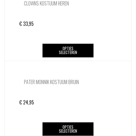
CLOWNS KOSTUUM HEREN
€
33,95
Dit
OPTIES
SELECTEREN
product
heeft
meerdere
variaties.
PATER MONNIK KOSTUUM BRUIN
Deze
optie
kan
€
24,95
gekozen
worden
op
Dit
de
OPTIES
SELECTEREN
product
productpagina