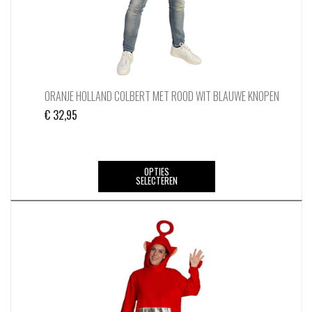
ORANJE HOLLAND COLBERT MET ROOD WIT BLAUWE KNOPEN
€
32,95
Dit
OPTIES
SELECTEREN
product
heeft
meerdere
variaties.
Deze
optie
kan
gekozen