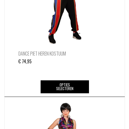
DANCE PIET HEREN KOSTUUM
€
74,95
Dit
OPTIES
SELECTEREN
product
heeft
meerdere
variaties.
Deze
optie