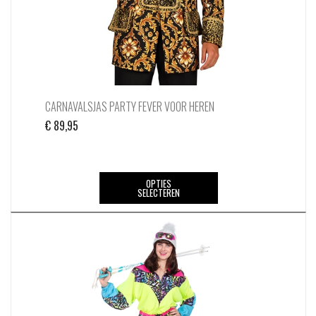
CARNAVALSJAS PARTY FEVER VOOR HEREN
€
89,95
Dit
OPTIES
SELECTEREN
product
heeft
meerdere
variaties.
Deze
optie
kan
gekozen