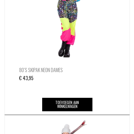
worden
op
de
productpagina
80’S SKIPAK NEON DAMES
€
43,95
TOEVOEGEN AAN
WINKELWAGEN