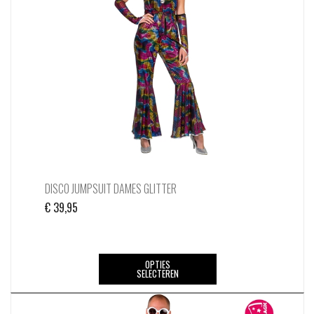
kan
gekozen
worden
op
de
productpagina
DISCO JUMPSUIT DAMES GLITTER
€
39,95
Dit
OPTIES
SELECTEREN
product
heeft
meerdere