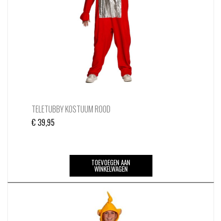
worden
op
de
productpagina
TELETUBBY KOSTUUM ROOD
€
39,95
TOEVOEGEN AAN
WINKELWAGEN