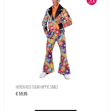
variaties.
Deze
optie
kan
gekozen
worden
op
de
productpagina
HEREN KOSTUUM HIPPIE SMILE
€
59,95