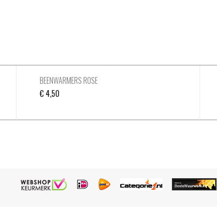
BEENWARMERS ROSE
€
4,50