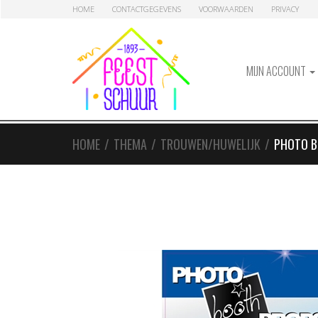
Skip
Skip
HOME
CONTACTGEGEVENS
VOORWAARDEN
PRIVACY
to
to
navigation
content
MIJN ACCOUNT
HOME
/
THEMA
/
TROUWEN/HUWELIJK
/
PHOTO B