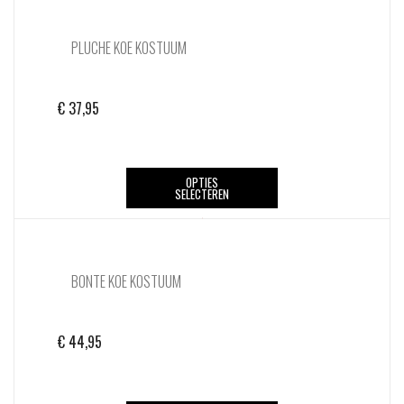
PLUCHE KOE KOSTUUM
€
37,95
Dit
OPTIES
SELECTEREN
product
heeft
meerdere
variaties.
BONTE KOE KOSTUUM
Deze
optie
kan
€
44,95
gekozen
worden
op