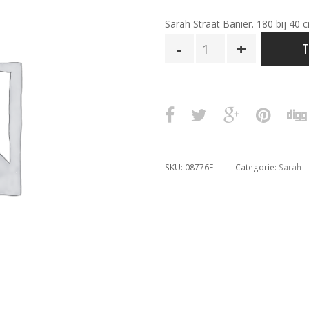
Sarah Straat Banier. 180 bij 40 
Sarah
T
Straat
Banier
aantal
SKU:
08776F
Categorie:
Sarah